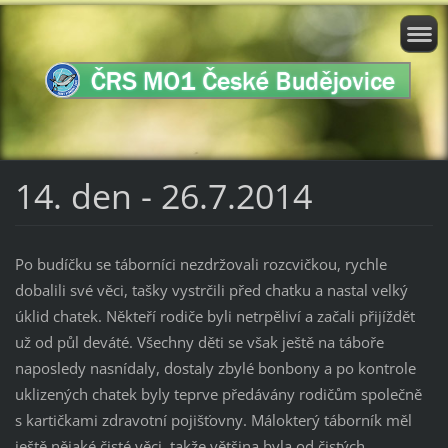
14. den - 26.7.2014
Po budíčku se táborníci nezdržovali rozcvičkou, rychle
dobalili své věci, tašky vystrčili před chatku a nastal velký
úklid chatek. Někteří rodiče byli netrpěliví a začali přijíždět
už od půl deváté. Všechny děti se však ještě na táboře
naposledy nasnídaly, dostaly zbylé bonbony a po kontrole
uklizených chatek byly teprve předávány rodičům společně
s kartičkami zdravotní pojišťovny. Málokterý táborník měl
ještě nějaké čisté věci, takže většina byla od čistých