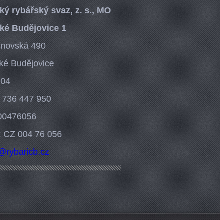
ký rybářský svaz, z. s., MO
ké Budějovice 1
cnovská 490
ké Budějovice
 04
: 736 447 950
 00476056
: CZ 004 76 056
o@ryb
aricb.cz