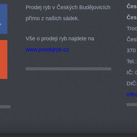
Čes
Prodej ryb v Českých Budějovicích
Čes
přímo z našich sádek.
Tro
Vše o prodeji ryb najdete na
Čes
www.prodejryb.cz
370
Tel.
IČ:
DIČ
inf