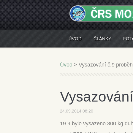
ÚVOD
ČLÁNKY
FOT
Úvod
>
Vysazování č.9 proběh
Vysazování
24.09.2014 08:20
19.9 bylo vysazeno 300 kg duhá