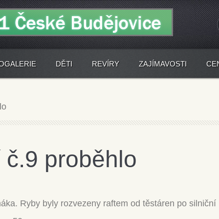
OGALERIE
DĚTI
REVÍRY
ZAJÍMAVOSTI
CE
lo
 č.9 proběhlo
ka. Ryby byly rozvezeny raftem od těstáren po silniční