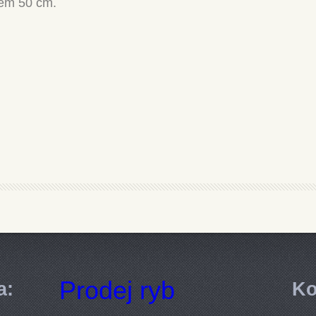
lem 50 cm.
Prodej ryb
a:
Ko