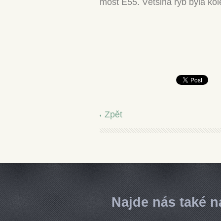
most E55. Většina ryb byla ko
Zpět
Najde nás také n