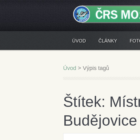
ÚVOD
ČLÁNKY
FOT
Úvod
>
Výpis tagů
Štítek: Mís
Budějovice