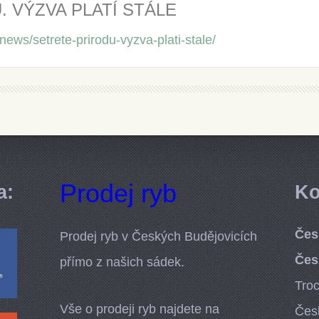
 VÝZVA PLATÍ STÁLE
news/setrete-prirodu-vyzva-plati-stale/
Prodej ryb
a:
Ko
Čes
Prodej ryb v Českých Budějovicích
Čes
přímo z našich sádek.
Tro
Vše o prodeji ryb najdete na
Čes