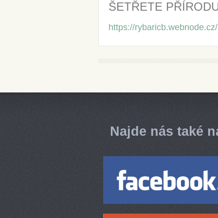
ŠETŘETE PŘÍRODU.
https://rybaricb.webnode.cz/
Najde nás také n