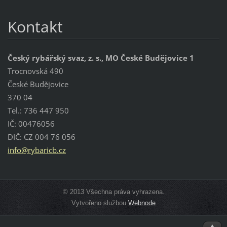
Kontakt
Český rybářský svaz, z. s., MO České Budějovice 1
Trocnovská 490
České Budějovice
370 04
Tel.: 736 447 950
IČ: 00476056
DIČ: CZ 004 76 056
info@ryb
aricb.cz
© 2013 Všechna práva vyhrazena.
Vytvořeno službou
Webnode