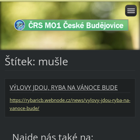
Štítek: mušle
VÝLOVY JDOU, RYBA NA VÁNOCE BUDE
https://rybaricb.webnode.cz/news/vylovy-jdou-ryba-na-
vanoce-bude/
Najde nás také na: