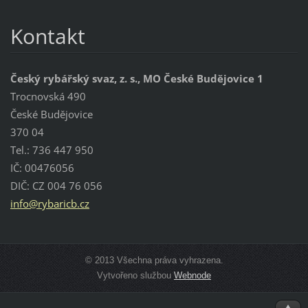
Kontakt
Český rybářský svaz, z. s., MO České Budějovice 1
Trocnovská 490
České Budějovice
370 04
Tel.: 736 447 950
IČ: 00476056
DIČ: CZ 004 76 056
info@ryb
aricb.cz
© 2013 Všechna práva vyhrazena.
Vytvořeno službou
Webnode