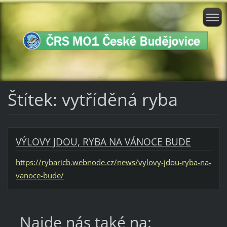
Štítek: vytříděná ryba
VÝLOVY JDOU, RYBA NA VÁNOCE BUDE
https://rybaricb.webnode.cz/news/vylovy-jdou-ryba-na-
vanoce-bude/
Najde nás také na: