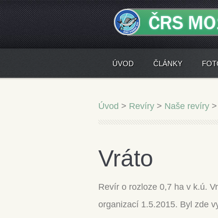
ÚVOD
ČLÁNKY
FOT
Úvod
>
Revíry
>
Naše revíry
Vráto
Revír o rozloze 0,7 ha v k.ú. V
organizací 1.5.2015. Byl zde 