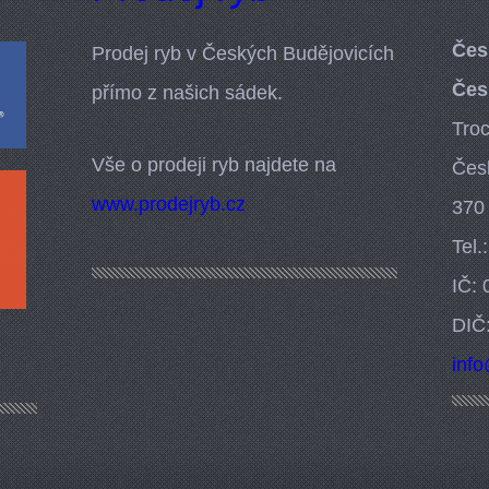
Čes
Prodej ryb v Českých Budějovicích
Čes
přímo z našich sádek.
Tro
Vše o prodeji ryb najdete na
Čes
www.prodejryb.cz
370
Tel.
IČ:
DIČ
inf