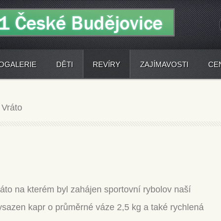
OGALERIE
DĚTI
REVÍRY
ZAJÍMAVOSTI
CE
>
Vráto
ráto na kterém byl zahájen sportovní rybolov naší
vysazen kapr o průměrné váze 2,5 kg a také rychlená