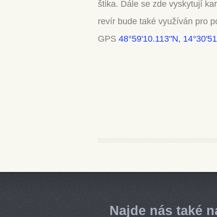
štika. Dále se zde vyskytují kar
revír bude také využíván pro 
GPS
48°59'10.113"N, 14°30'5
Najde nás také n