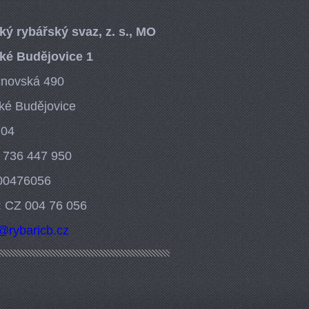
ký rybářský svaz, z. s., MO
ké Budějovice 1
cnovská 490
ké Budějovice
 04
: 736 447 950
 00476056
: CZ 004 76 056
o@ryb
aricb.cz