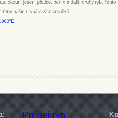
as, okoun, jesen, plotice, perlín a další druhy ryb. Tento
potřeby našich rybářských kroužků.
1.068"E
Prodej ryb
a:
Ko