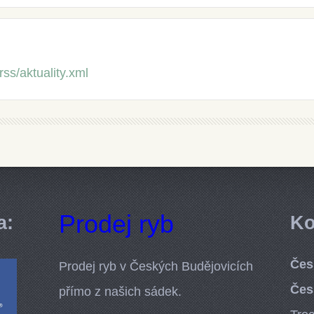
rss/aktuality.xml
Prodej ryb
a:
Ko
Čes
Prodej ryb v Českých Budějovicích
Čes
přímo z našich sádek.