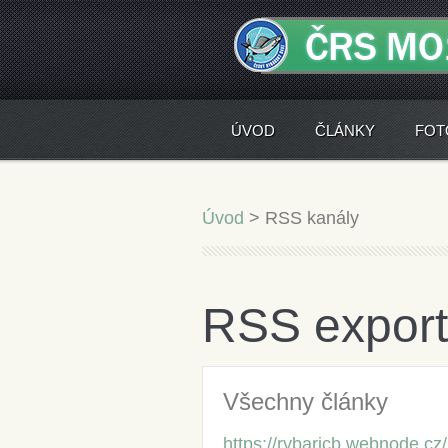
ÚVOD
ČLÁNKY
FOT
Úvod
>
RSS kanály
RSS export
Všechny články
https://rybaricb.webnode.cz/