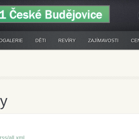
OGALERIE
DĚTI
REVÍRY
ZAJÍMAVOSTI
CE
y
rss/all.xml